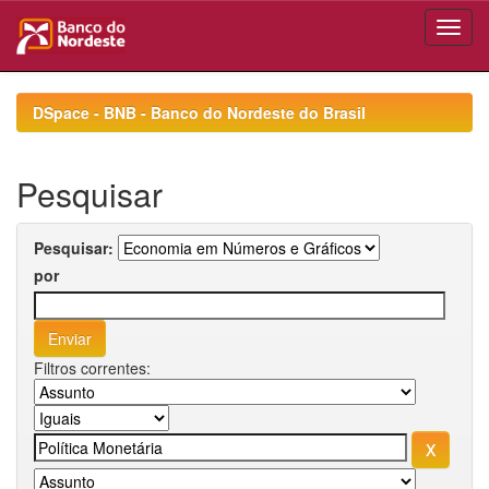
Skip
navigation
DSpace - BNB - Banco do Nordeste do Brasil
Pesquisar
Pesquisar:
por
Filtros correntes: