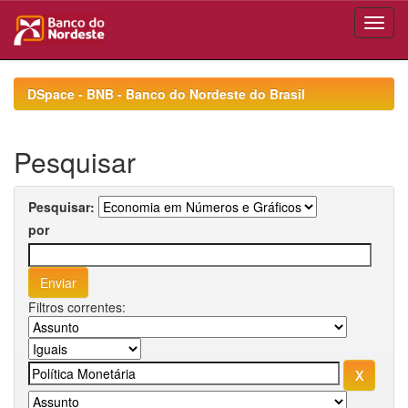
Skip
navigation
DSpace - BNB - Banco do Nordeste do Brasil
Pesquisar
Pesquisar:
por
Filtros correntes: