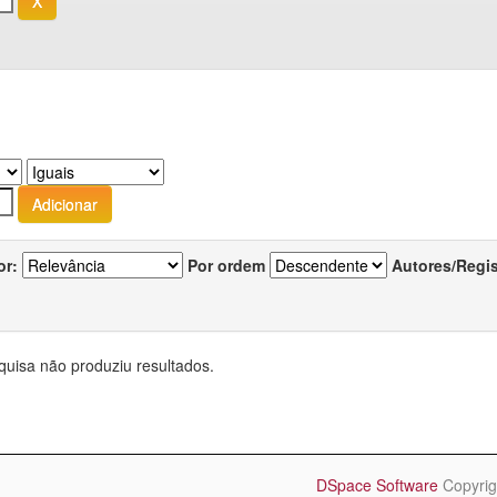
or:
Por ordem
Autores/Regi
quisa não produziu resultados.
DSpace Software
Copyrig