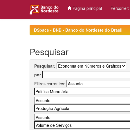
Página principal
Percorrer
Skip
navigation
DSpace - BNB - Banco do Nordeste do Brasil
Pesquisar
Pesquisar:
por
Filtros correntes: