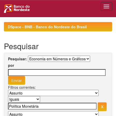
Skip
navigation
DSpace - BNB - Banco do Nordeste do Brasil
Pesquisar
Pesquisar:
por
Filtros correntes: