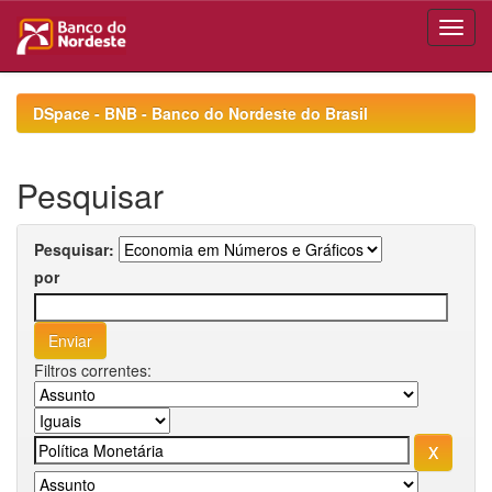
Skip
navigation
DSpace - BNB - Banco do Nordeste do Brasil
Pesquisar
Pesquisar:
por
Filtros correntes: