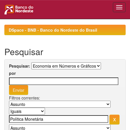
Skip
navigation
DSpace - BNB - Banco do Nordeste do Brasil
Pesquisar
Pesquisar:
por
Filtros correntes: