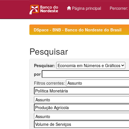
Página principal
Percorrer
Skip
navigation
DSpace - BNB - Banco do Nordeste do Brasil
Pesquisar
Pesquisar:
por
Filtros correntes: