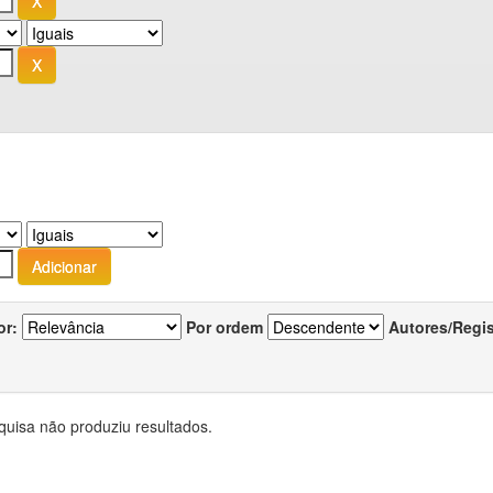
or:
Por ordem
Autores/Regi
quisa não produziu resultados.