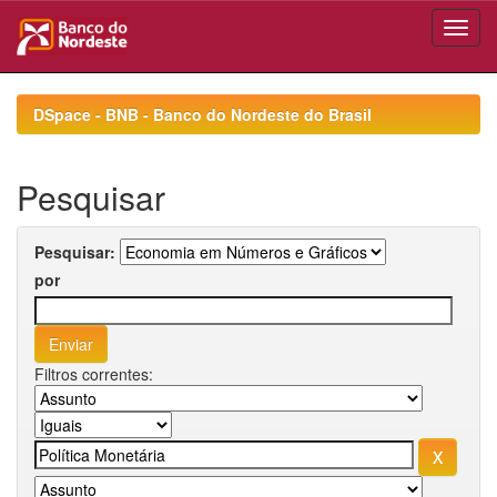
Skip
navigation
DSpace - BNB - Banco do Nordeste do Brasil
Pesquisar
Pesquisar:
por
Filtros correntes: