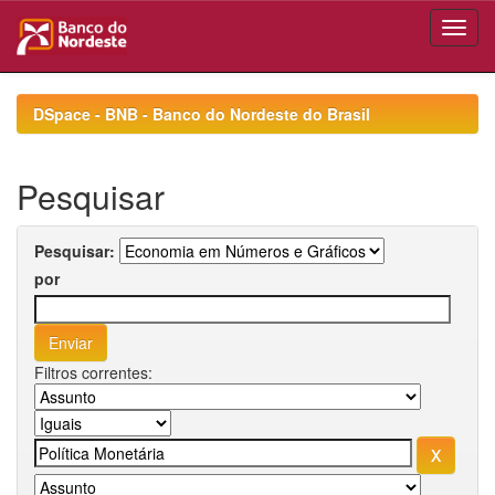
Skip
navigation
DSpace - BNB - Banco do Nordeste do Brasil
Pesquisar
Pesquisar:
por
Filtros correntes: