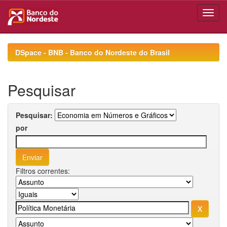
Skip
navigation
DSpace - BNB - Banco do Nordeste do Brasil
Pesquisar
Pesquisar:
por
Filtros correntes: