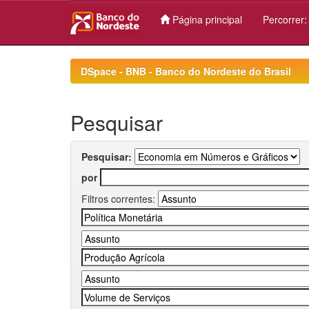
Página principal
Percorrer
Skip
navigation
DSpace - BNB - Banco do Nordeste do Brasil
Pesquisar
Pesquisar:
por
Filtros correntes: