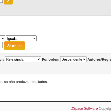
or:
Por ordem
Autores/Regi
quisa não produziu resultados.
DSpace Software
Copyrig