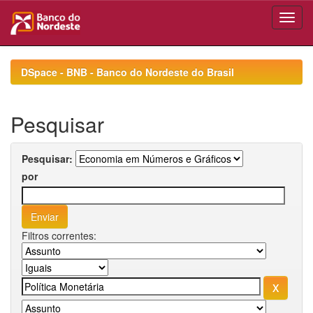
Skip
navigation
DSpace - BNB - Banco do Nordeste do Brasil
Pesquisar
Pesquisar:
por
Filtros correntes: