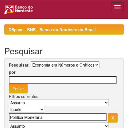
Skip
navigation
DSpace - BNB - Banco do Nordeste do Brasil
Pesquisar
Pesquisar:
por
Filtros correntes: