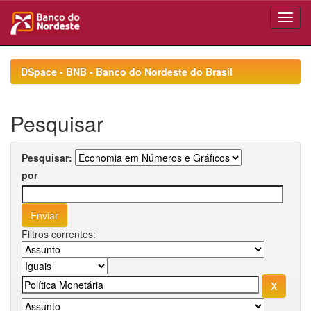
Skip
navigation
DSpace - BNB - Banco do Nordeste do Brasil
Pesquisar
Pesquisar:
por
Filtros correntes: