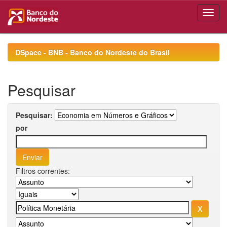
Skip
navigation
DSpace - BNB - Banco do Nordeste do Brasil
Pesquisar
Pesquisar:
por
Filtros correntes: