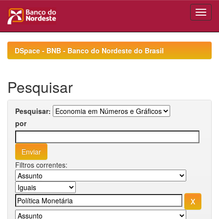
Skip
navigation
DSpace - BNB - Banco do Nordeste do Brasil
Pesquisar
Pesquisar:
por
Filtros correntes: