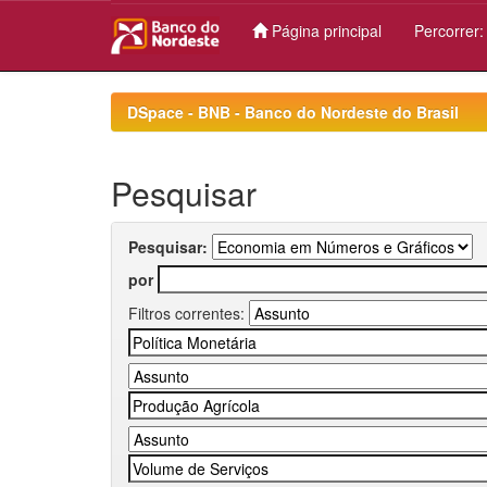
Página principal
Percorrer
Skip
navigation
DSpace - BNB - Banco do Nordeste do Brasil
Pesquisar
Pesquisar:
por
Filtros correntes: