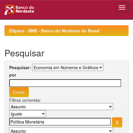
Skip
navigation
DSpace - BNB - Banco do Nordeste do Brasil
Pesquisar
Pesquisar:
por
Filtros correntes: