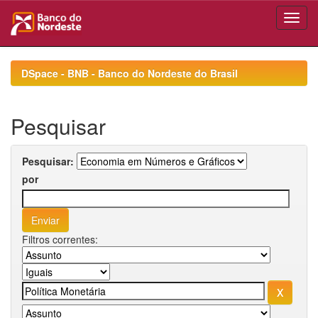
Skip
navigation
DSpace - BNB - Banco do Nordeste do Brasil
Pesquisar
Pesquisar:
por
Filtros correntes: