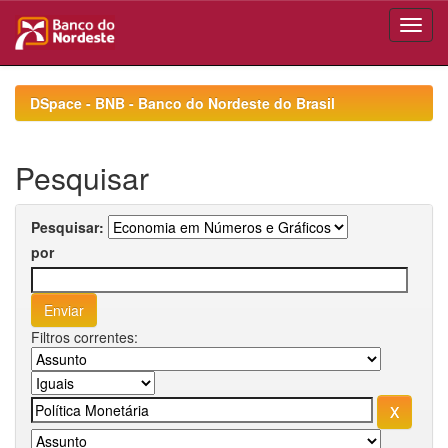
Skip
navigation
DSpace - BNB - Banco do Nordeste do Brasil
Pesquisar
Pesquisar:
por
Filtros correntes: