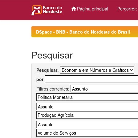
Página principal
Percorrer
Skip
navigation
DSpace - BNB - Banco do Nordeste do Brasil
Pesquisar
Pesquisar:
por
Filtros correntes: