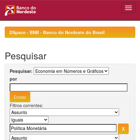
Skip
navigation
DSpace - BNB - Banco do Nordeste do Brasil
Pesquisar
Pesquisar:
por
Filtros correntes: