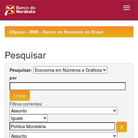
Skip
navigation
DSpace - BNB - Banco do Nordeste do Brasil
Pesquisar
Pesquisar:
por
Filtros correntes: