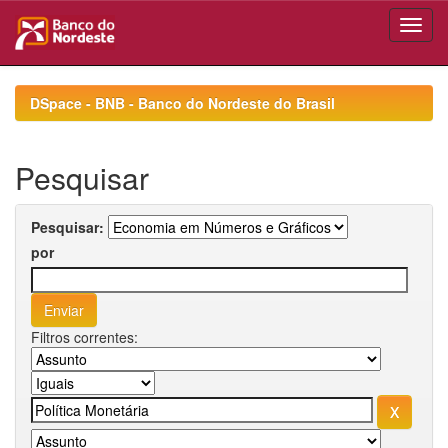
Skip
navigation
DSpace - BNB - Banco do Nordeste do Brasil
Pesquisar
Pesquisar:
por
Filtros correntes: