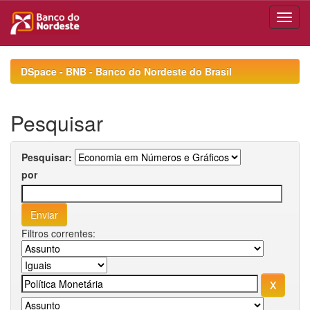
Skip
navigation
DSpace - BNB - Banco do Nordeste do Brasil
Pesquisar
Pesquisar:
por
Filtros correntes: