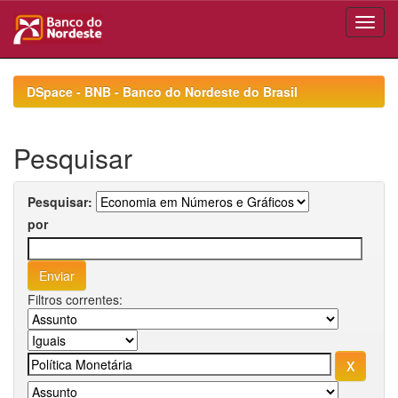
Skip
navigation
DSpace - BNB - Banco do Nordeste do Brasil
Pesquisar
Pesquisar:
por
Filtros correntes: