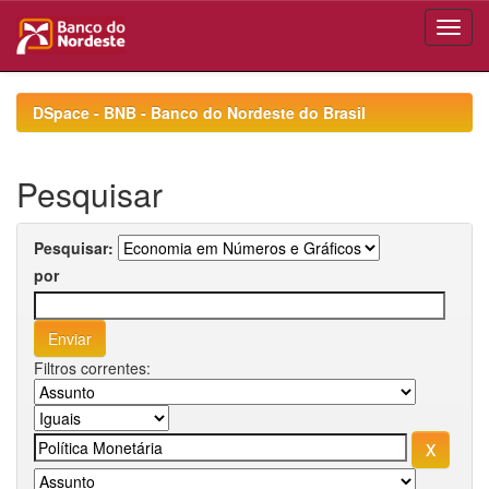
Skip
navigation
DSpace - BNB - Banco do Nordeste do Brasil
Pesquisar
Pesquisar:
por
Filtros correntes: