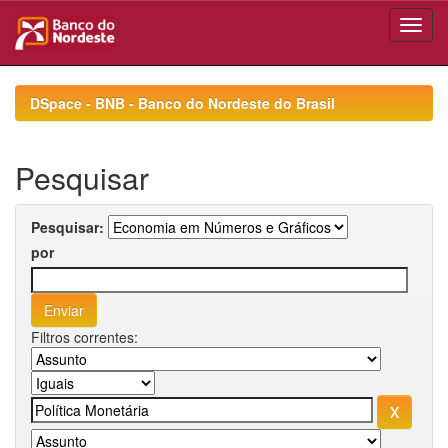
Skip
navigation
DSpace - BNB - Banco do Nordeste do Brasil
Pesquisar
Pesquisar:
por
Filtros correntes: