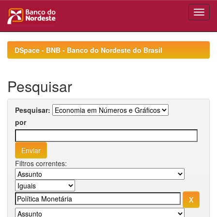
Skip
navigation
DSpace - BNB - Banco do Nordeste do Brasil
Pesquisar
Pesquisar:
por
Filtros correntes: