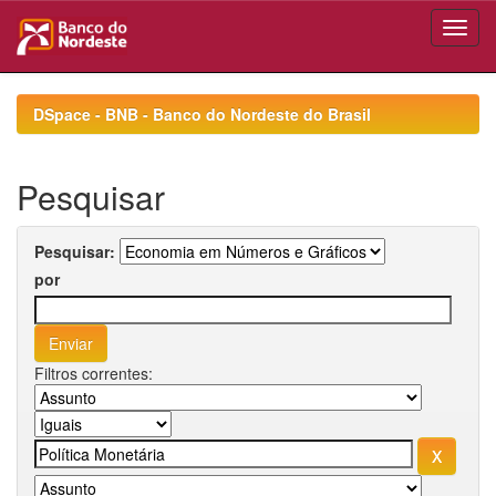
Skip
navigation
DSpace - BNB - Banco do Nordeste do Brasil
Pesquisar
Pesquisar:
por
Filtros correntes: