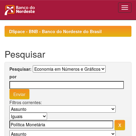
Skip
navigation
DSpace - BNB - Banco do Nordeste do Brasil
Pesquisar
Pesquisar:
por
Filtros correntes: