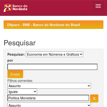
Skip
navigation
DSpace - BNB - Banco do Nordeste do Brasil
Pesquisar
Pesquisar:
por
Filtros correntes: