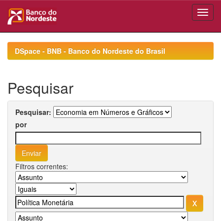
Skip
navigation
DSpace - BNB - Banco do Nordeste do Brasil
Pesquisar
Pesquisar:
por
Filtros correntes: