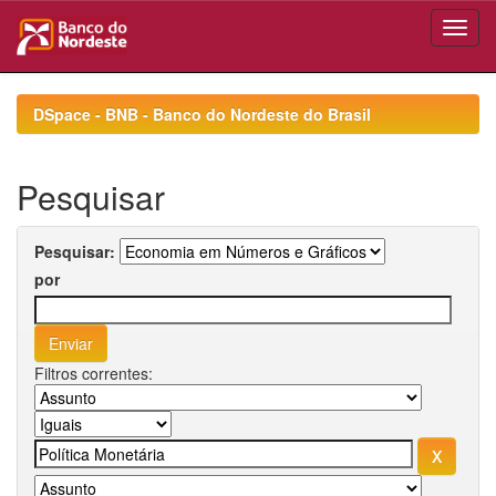
Skip
navigation
DSpace - BNB - Banco do Nordeste do Brasil
Pesquisar
Pesquisar:
por
Filtros correntes: