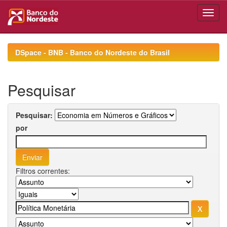
Skip
navigation
DSpace - BNB - Banco do Nordeste do Brasil
Pesquisar
Pesquisar:
por
Filtros correntes: