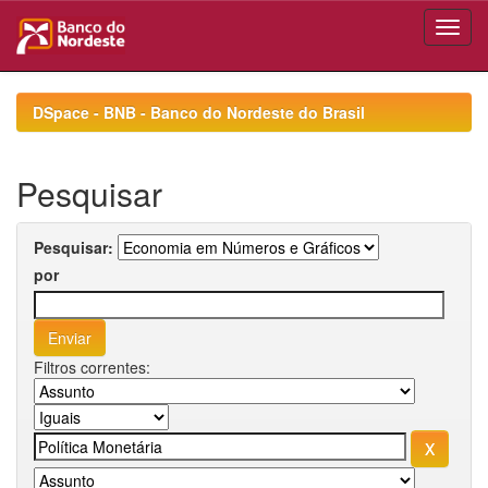
Skip
navigation
DSpace - BNB - Banco do Nordeste do Brasil
Pesquisar
Pesquisar:
por
Filtros correntes: