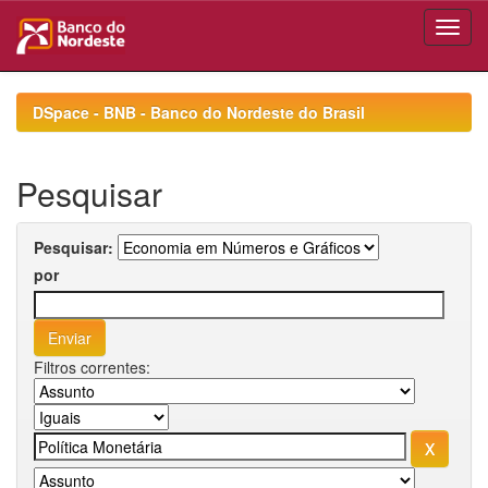
Skip
navigation
DSpace - BNB - Banco do Nordeste do Brasil
Pesquisar
Pesquisar:
por
Filtros correntes: