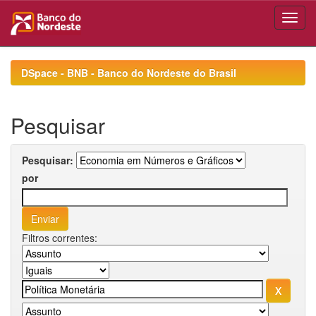
Skip
navigation
DSpace - BNB - Banco do Nordeste do Brasil
Pesquisar
Pesquisar:
por
Filtros correntes: