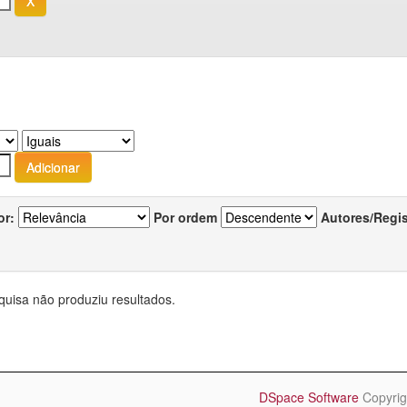
or:
Por ordem
Autores/Regi
quisa não produziu resultados.
DSpace Software
Copyrig