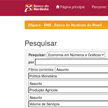
Página principal
Percorrer
Skip
navigation
DSpace - BNB - Banco do Nordeste do Brasil
Pesquisar
Pesquisar:
por
Filtros correntes: