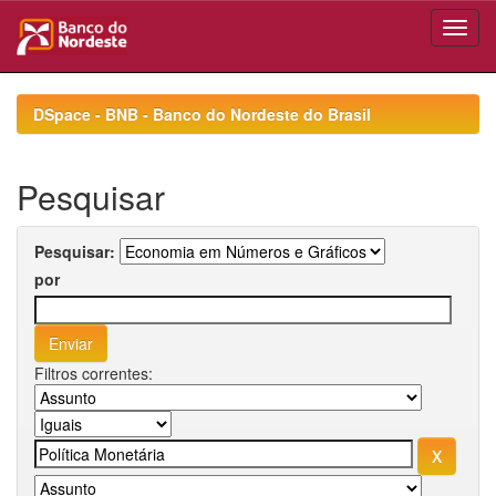
Skip
navigation
DSpace - BNB - Banco do Nordeste do Brasil
Pesquisar
Pesquisar:
por
Filtros correntes: