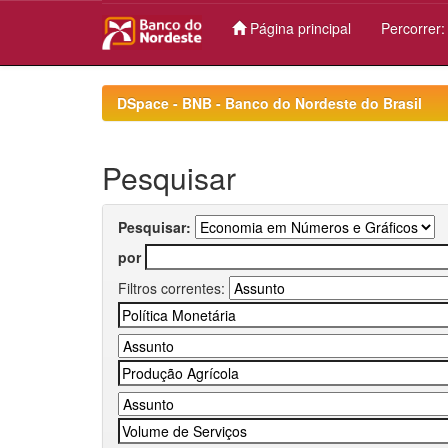
Página principal
Percorrer
Skip
navigation
DSpace - BNB - Banco do Nordeste do Brasil
Pesquisar
Pesquisar:
por
Filtros correntes: