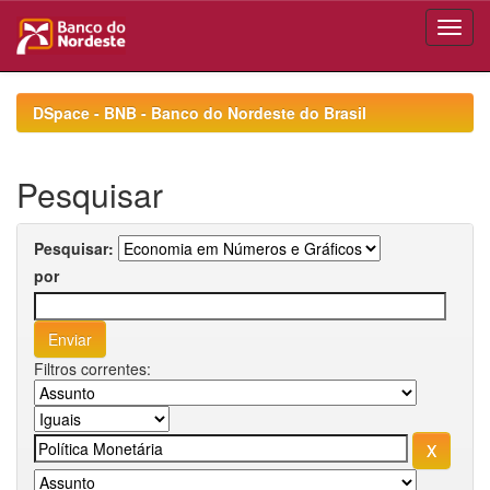
Skip
navigation
DSpace - BNB - Banco do Nordeste do Brasil
Pesquisar
Pesquisar:
por
Filtros correntes: