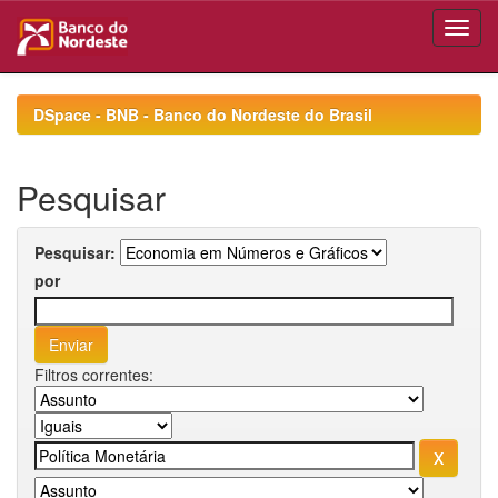
Skip
navigation
DSpace - BNB - Banco do Nordeste do Brasil
Pesquisar
Pesquisar:
por
Filtros correntes: