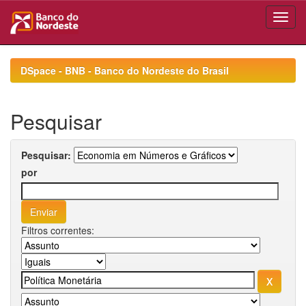
Skip
navigation
DSpace - BNB - Banco do Nordeste do Brasil
Pesquisar
Pesquisar:
por
Filtros correntes: