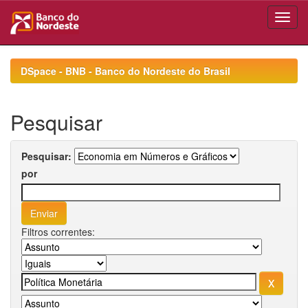
Skip
navigation
DSpace - BNB - Banco do Nordeste do Brasil
Pesquisar
Pesquisar:
por
Filtros correntes: