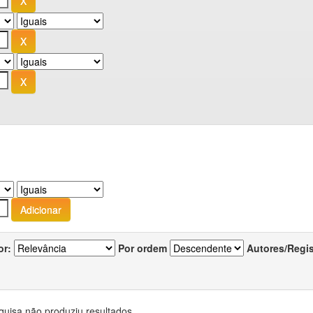
or:
Por ordem
Autores/Regi
quisa não produziu resultados.