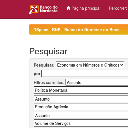
Página principal
Percorrer
Skip
navigation
DSpace - BNB - Banco do Nordeste do Brasil
Pesquisar
Pesquisar:
por
Filtros correntes: