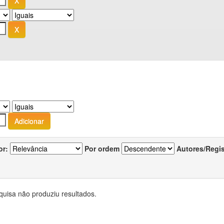
or:
Por ordem
Autores/Regi
quisa não produziu resultados.