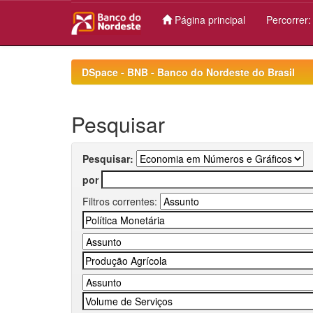
Página principal
Percorrer
Skip
navigation
DSpace - BNB - Banco do Nordeste do Brasil
Pesquisar
Pesquisar:
por
Filtros correntes: