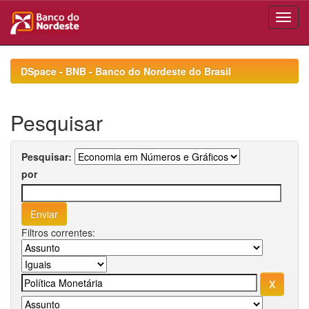
Skip
navigation
DSpace - BNB - Banco do Nordeste do Brasil
Pesquisar
Pesquisar:
por
Filtros correntes: