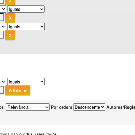
or:
Por ordem
Autores/Regi
quisa não produziu resultados.