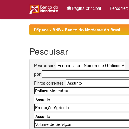
Página principal
Percorrer
Skip
navigation
DSpace - BNB - Banco do Nordeste do Brasil
Pesquisar
Pesquisar:
por
Filtros correntes: