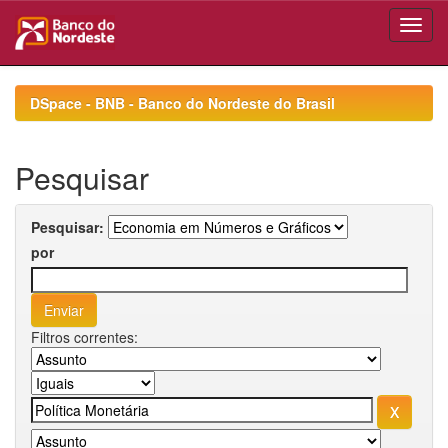
Skip
navigation
DSpace - BNB - Banco do Nordeste do Brasil
Pesquisar
Pesquisar:
por
Filtros correntes: